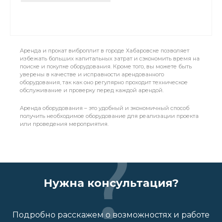
Аренда и прокат виброплит в городе Хабаровске позволяет
избежать больших капитальных затрат и сэкономить время на
поиске и покупке оборудования. Кроме того, вы можете быть
уверены в качестве и исправности арендованного
оборудования, так как оно регулярно проходит техническое
обслуживание и проверку перед каждой арендой.
Аренда оборудования – это удобный и экономичный способ
получить необходимое оборудование для реализации проекта
или проведения мероприятия.
Нужна консультация?
Подробно расскажем о возможностях и работе