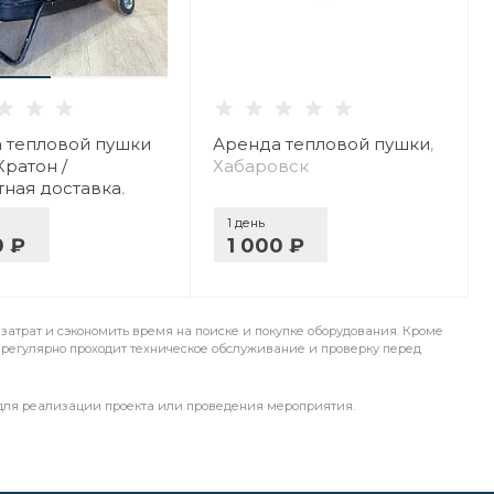
 тепловой пушки
Аренда тепловой пушки
,
Кратон /
Хабаровск
тная доставка
,
вск
1 день
0 ₽
1 000 ₽
затрат и сэкономить время на поиске и покупке оборудования. Кроме
но регулярно проходит техническое обслуживание и проверку перед
 для реализации проекта или проведения мероприятия.