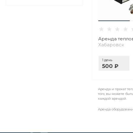
Аренда тепло
Хабаровск
1 день
500 ₽
Аренда и прокат те
того, вы можете быт
каждой арендой.
Аренда оборудовани