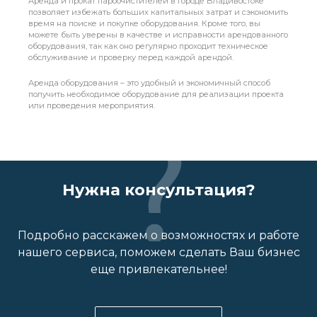
Аренда и прокат пароочистителей в городе Владивостоке
позволяет избежать больших капитальных затрат и сэкономить
время на поиске и покупке оборудования. Кроме того, вы
можете быть уверены в качестве и исправности арендованного
оборудования, так как оно регулярно проходит техническое
обслуживание и проверку перед каждой арендой.
Аренда оборудования – это удобный и экономичный способ
получить необходимое оборудование для реализации проекта
или проведения мероприятия.
Нужна консультация?
Подробно расскажем о возможностях и работе
нашего сервиса, поможем сделать Ваш бизнес
еще привлекательнее!