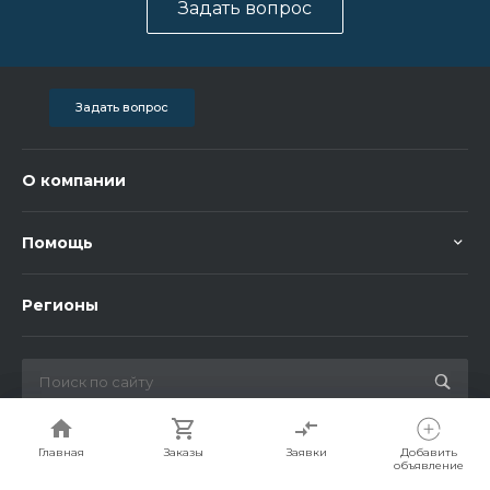
Задать вопрос
Задать вопрос
О компании
Помощь
Регионы
© 2026 Bigorent, Все права защищены
Главная
Главная
Заказы
Заказы
Заявки
Заявки
Добавить
Добавить
объявление
объявление