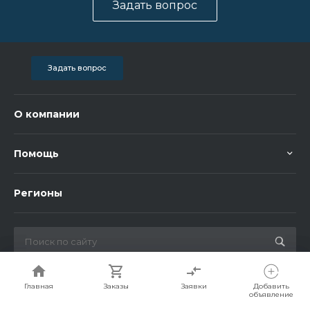
Задать вопрос
Задать вопрос
О компании
Помощь
Регионы
© 2026 Bigorent, Все права защищены
Главная
Главная
Заказы
Заказы
Заявки
Заявки
Добавить
Добавить
объявление
объявление