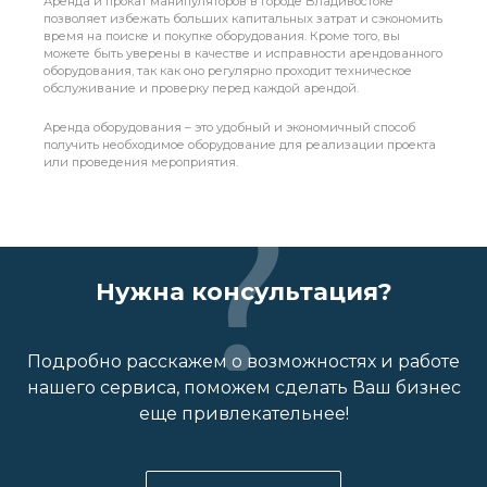
Аренда и прокат манипуляторов в городе Владивостоке
позволяет избежать больших капитальных затрат и сэкономить
время на поиске и покупке оборудования. Кроме того, вы
можете быть уверены в качестве и исправности арендованного
оборудования, так как оно регулярно проходит техническое
обслуживание и проверку перед каждой арендой.
Аренда оборудования – это удобный и экономичный способ
получить необходимое оборудование для реализации проекта
или проведения мероприятия.
Нужна консультация?
Подробно расскажем о возможностях и работе
нашего сервиса, поможем сделать Ваш бизнес
еще привлекательнее!