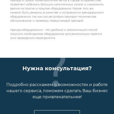
Аренда и прокат измельчителей веток в городе Владивостоке
позволяет избежать больших капитальных затрат и сэкономить
время на поиске и покупке оборудования. Кроме того, вы
можете быть уверены в качестве и исправности арендованного
оборудования, так как оно регулярно проходит техническое
обслуживание и проверку перед каждой арендой.
Аренда оборудования – это удобный и экономичный способ
получить необходимое оборудование для реализации проекта
или проведения мероприятия.
Нужна консультация?
Подробно расскажем о возможностях и работе
нашего сервиса, поможем сделать Ваш бизнес
еще привлекательнее!