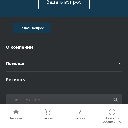
Задать вопрос
Задать вопрос
О компании
Помощь
Регионы
© 2026 Bigorent, Все права защищены
Главная
Главная
Заказы
Заказы
Заявки
Заявки
Добавить
Добавить
объявление
объявление