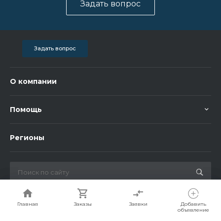
Задать вопрос
Задать вопрос
О компании
Помощь
Регионы
© 2026 Bigorent, Все права защищены
Главная
Главная
Заказы
Заказы
Заявки
Заявки
Добавить
Добавить
объявление
объявление