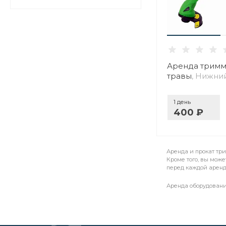
Аренда тримм
травы
, Нижни
1 день
400 ₽
Аренда и прокат тр
Кроме того, вы може
перед каждой аренд
Аренда оборудовани