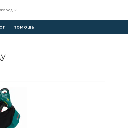
вгород
ОГ
ПОМОЩЬ
ду