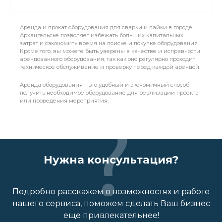
Аренда и прокат оборудования для сварки и пайки в городе
Архангельске позволяет избежать больших капитальных
затрат и сэкономить время на поиске и покупке оборудования.
Кроме того, вы можете быть уверены в качестве и исправности
арендованного оборудования, так как оно регулярно проходит
техническое обслуживание и проверку перед каждой арендой.
Аренда оборудования – это удобный и экономичный способ
получить необходимое оборудование для реализации проекта
или проведения мероприятия.
Нужна консультация?
Подробно расскажем о возможностях и работе
нашего сервиса, поможем сделать Ваш бизнес
еще привлекательнее!