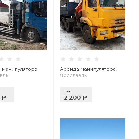
 манипулятора
,
Аренда манипулятора
,
вль
Ярославль
1 час
0 ₽
2 200 ₽