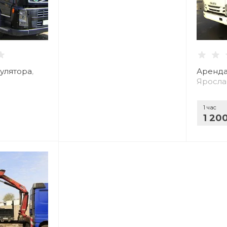
улятора
,
Аренда
Яросла
1 час
1 20