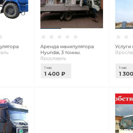
улятора
Аренда манипулятора
Услуги
авль
Hyundai, 3 тонны
,
Яросла
Ярославль
1 час
1 час
1 400 ₽
1 30