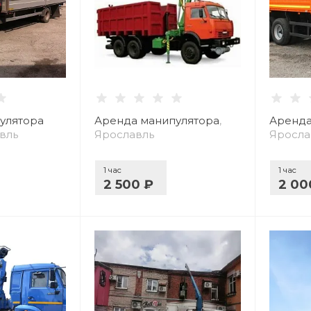
улятора
Аренда манипулятора
,
Аренда
авль
Ярославль
Яросла
1 час
1 час
2 500 ₽
2 00