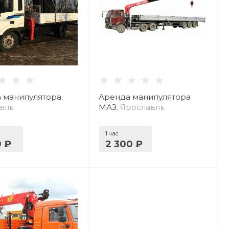
 манипулятора
,
Аренда манипулятора
вль
МАЗ
, Ярославль
1 час
0 ₽
2 300 ₽