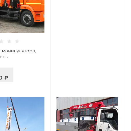
 манипулятора
,
вль
0 ₽