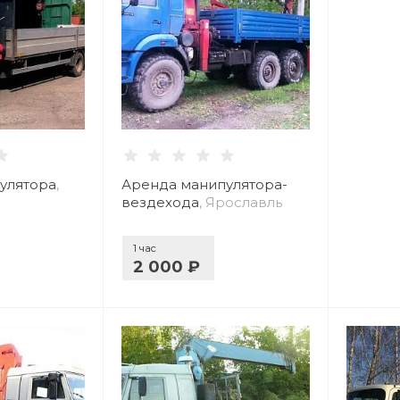
улятора
,
Аренда манипулятора-
вездехода
, Ярославль
1 час
2 000 ₽