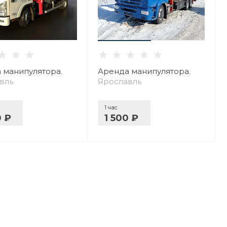
 манипулятора
,
Аренда манипулятора
,
вль
Ярославль
1 час
0 ₽
1 500 ₽