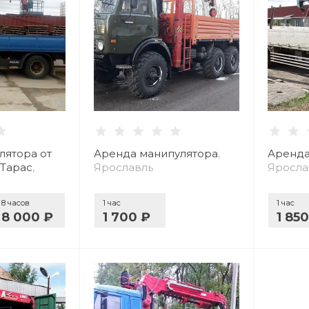
лятора от
Аренда манипулятора
,
Аренда
 Тарас
,
Ярославль
Яросла
8 часов
1 час
1 час
8 000 ₽
1 700 ₽
1 85