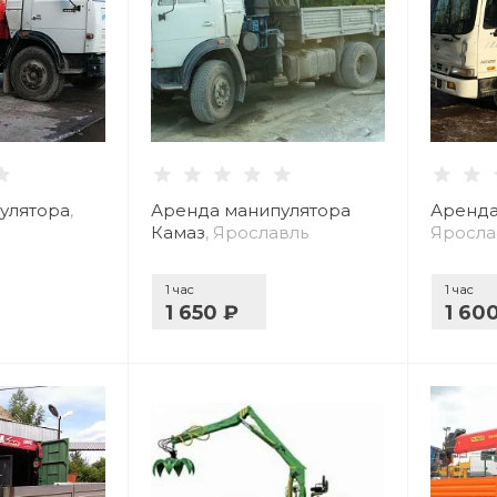
улятора
,
Аренда манипулятора
Аренда
Камаз
, Ярославль
Яросла
1 час
1 час
1 650 ₽
1 60