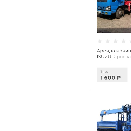
Аренда манип
ISUZU
, Яросл
1 час
1 600 ₽