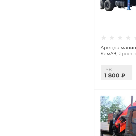
Аренда манип
КамАЗ
, Яросл
1 час
1 800 ₽