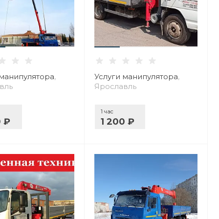
 манипулятора
,
Услуги манипулятора
,
вль
Ярославль
1 час
0 ₽
1 200 ₽