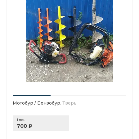
Мотобур / Бензобур
, Тверь
1 день
700 ₽