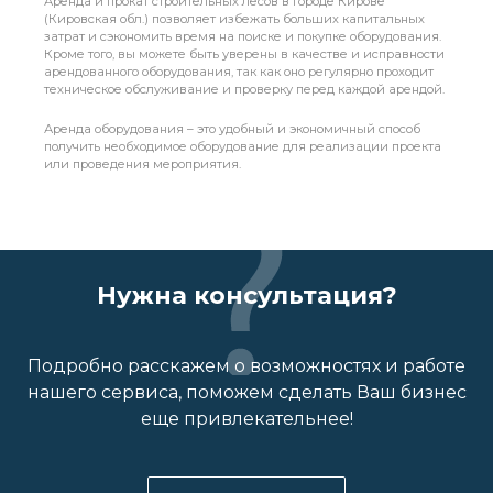
Аренда и прокат строительных лесов в городе Кирове
(Кировская обл.) позволяет избежать больших капитальных
затрат и сэкономить время на поиске и покупке оборудования.
Кроме того, вы можете быть уверены в качестве и исправности
арендованного оборудования, так как оно регулярно проходит
техническое обслуживание и проверку перед каждой арендой.
Аренда оборудования – это удобный и экономичный способ
получить необходимое оборудование для реализации проекта
или проведения мероприятия.
Нужна консультация?
Подробно расскажем о возможностях и работе
нашего сервиса, поможем сделать Ваш бизнес
еще привлекательнее!