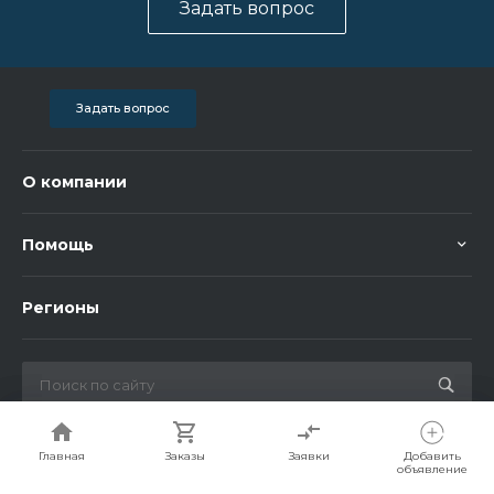
Задать вопрос
Задать вопрос
О компании
Помощь
Регионы
© 2026 Bigorent, Все права защищены
Главная
Главная
Заказы
Заказы
Заявки
Заявки
Добавить
Добавить
объявление
объявление