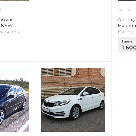
обиля
Аренда
s NEW
,
Hyundai
кая обл.
Киров,
1 день
1 60