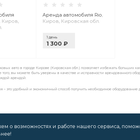
обиля
Аренда автомобиля Rio
,
, Киров,
Киров, Кировская обл.
.
1 день
1 300 ₽
ковых авто в городе Кирове (Кировская обл.) позволяет избежать больших ка
 того, вы можете быть уверены в качестве и исправности арендованного обо
аждой арендой.
я – это удобный и экономичный способ получить необходимое оборудование
ем о возможностях и работе нашего сервиса, помож
нее!