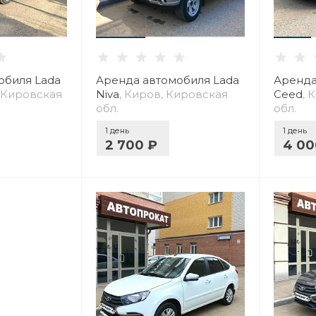
обиля Lada
Аренда автомобиля Lada
Аренда
, Кировская
Niva
, Киров, Кировская
Ceed
, 
обл.
обл.
1 день
1 день
2 700 ₽
4 00