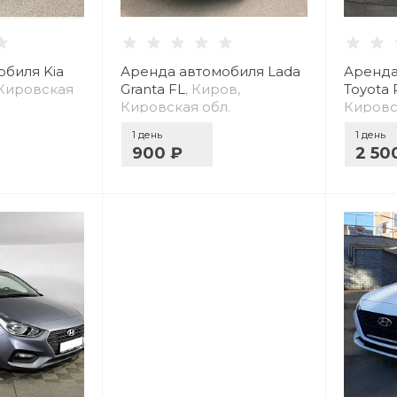
биля Kia
Аренда автомобиля Lada
Аренда
 Кировская
Granta FL
, Киров,
Toyota 
Кировская обл.
Кировс
1 день
1 день
900 ₽
2 50