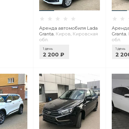
Аренда автомобиля Lada
Аренда
Granta
, Киров, Кировская
Granta
,
обл.
обл.
1 день
1 день
2 200 ₽
2 20