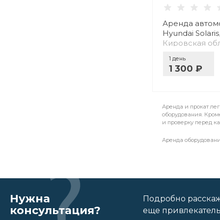
Аренда автом
Hyundai Solaris
Кировская обл
1 день
1 300 ₽
Аренда и прокат лег
оборудования. Кроме
и проверку перед к
Аренда оборудовани
Нужна
Подробно расскаж
консультация?
еще привлекатель