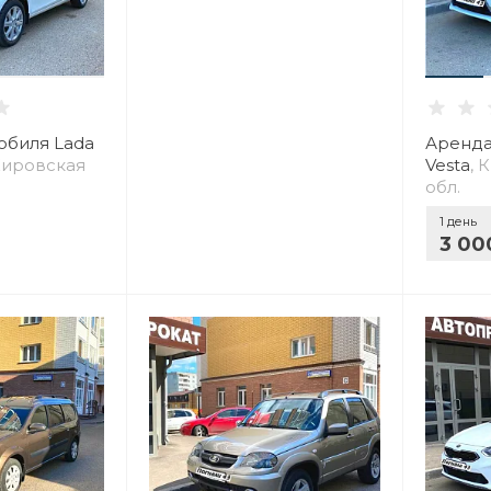
обиля Lada
Аренда
 Кировская
Vesta
, 
обл.
1 день
3 00