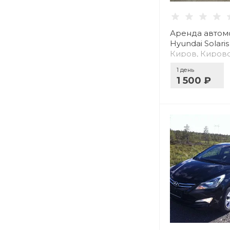
Аренда автом
Hyundai Solari
Киров, Кировс
1 день
1 500 ₽