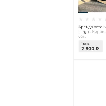
Аренда автом
Largus
, Киров
обл.
1 день
2 800 ₽