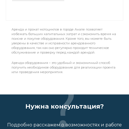
Аренда и прокат мотоциклов в городе Анапе позволяет
избежать больших капитальных затрат и сэкономить время на
поиске и покупке оборудования. Кроме того, вы можете быть
уверены в качестве и исправности арендованного
оборудования, так как оно регулярно проходит техническое
обслуживание и проверку перед каждой арендой.
Аренда оборудования – это удобный и экономичный способ
получить необходимое оборудование для реализации проекта
или проведения мероприятия.
Нужна консультация?
Подробно расскажем о возможностях и работе