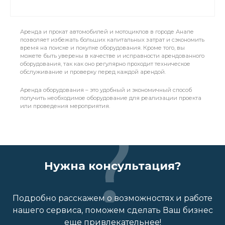
Аренда и прокат автомобилей и мотоциклов в городе Анапе
позволяет избежать больших капитальных затрат и сэкономить
время на поиске и покупке оборудования. Кроме того, вы
можете быть уверены в качестве и исправности арендованного
оборудования, так как оно регулярно проходит техническое
обслуживание и проверку перед каждой арендой.
Аренда оборудования – это удобный и экономичный способ
получить необходимое оборудование для реализации проекта
или проведения мероприятия.
Нужна консультация?
Подробно расскажем о возможностях и работе
нашего сервиса, поможем сделать Ваш бизнес
еще привлекательнее!