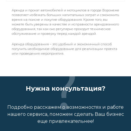
Аренда и прокат автомобилей и мотоциклов в городе Воронеже
позволяет избежать больших капитальных затрат и сэкономить
время на поиске и покупке оборудования. Кроме того, вы
можете быть уверены в качестве и исправности арендованного
оборудования, так как оно регулярно проходит техническое
обслуживание и проверку перед каждой арендой.
Аренда оборудования – это удобный и экономичный способ
получить необходимое оборудование для реализации проекта
или проведения мероприятия.
Нужна консультация?
Подробно расскажем о возможностях и работе
нашего сервиса, поможем сделать Ваш бизнес
еще привлекательнее!