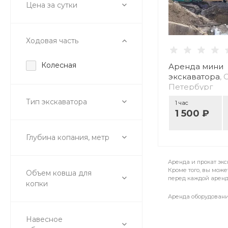
Цена за сутки
Ходовая часть
Колесная
Аренда мини
экскаватора
, 
Петербург
Тип экскаватора
1 час
1 500 ₽
Глубина копания, метр
Аренда и прокат экс
Кроме того, вы може
Объем ковша для
перед каждой аренд
копки
Аренда оборудовани
Навесное