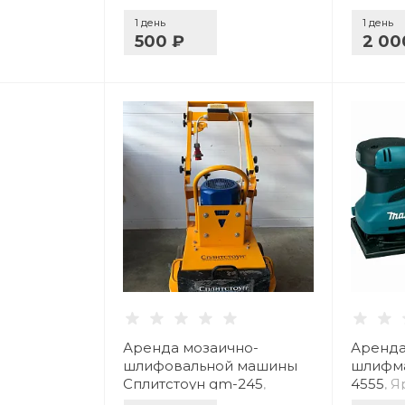
1 день
1 день
500 ₽
2 00
Аренда мозаично-
Аренда
шлифовальной машины
шлифма
Сплитстоун gm-245
,
4555
, 
Ярославль