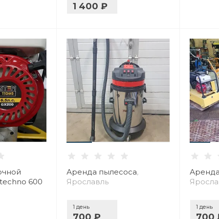
1 400 ₽
очной
Аренда пылесоса
,
Аренда
techno 600
Ярославль
Яросла
1 день
1 день
700 ₽
700 