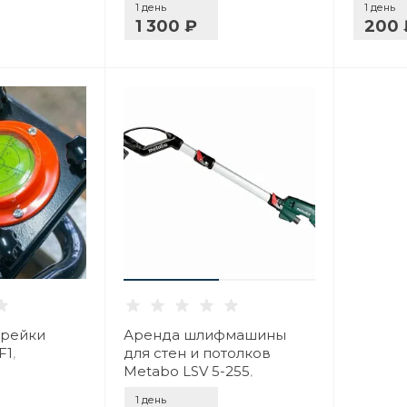
1 день
1 день
1 300 ₽
200 
орейки
Аренда шлифмашины
F1
,
для стен и потолков
Metabo LSV 5-255
,
Ярославль
1 день