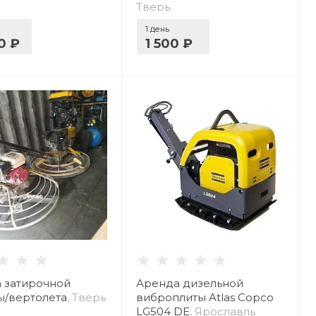
Тверь
1 день
0 ₽
1 500 ₽
 затирочной
Аренда дизельной
/вертолета
, Тверь
виброплиты Atlas Copco
LG504 DE
, Ярославль