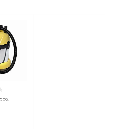
оса
,