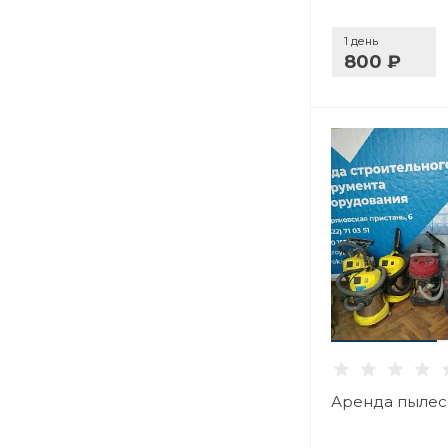
1 день
800 ₽
Аренда пылес