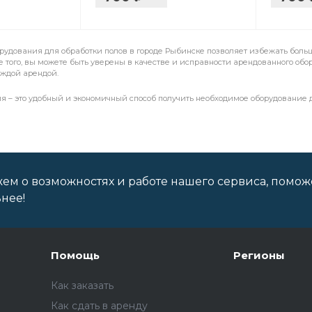
орудования для обработки полов в городе Рыбинске позволяет избежать боль
 того, вы можете быть уверены в качестве и исправности арендованного обо
аждой арендой.
я – это удобный и экономичный способ получить необходимое оборудование
ем о возможностях и работе нашего сервиса, помож
нее!
Помощь
Регионы
Как заказать
Как сдать в аренду