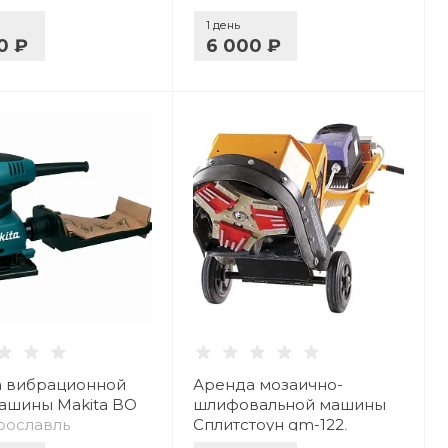
1 день
0 ₽
6 000 ₽
 вибрационной
Аренда мозаично-
шины Makita BO
шлифовальной машины
Ярославль
Сплитстоун gm-122
,
Ярославль