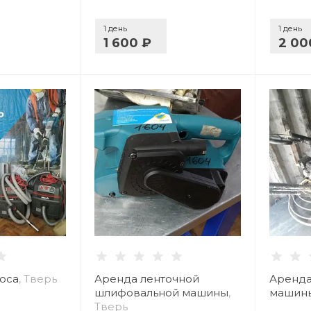
1 день
1 день
1 600 ₽
2 00
оса
, Тверь
Аренда ленточной
Аренда
шлифовальной машины
,
машины
Тверь