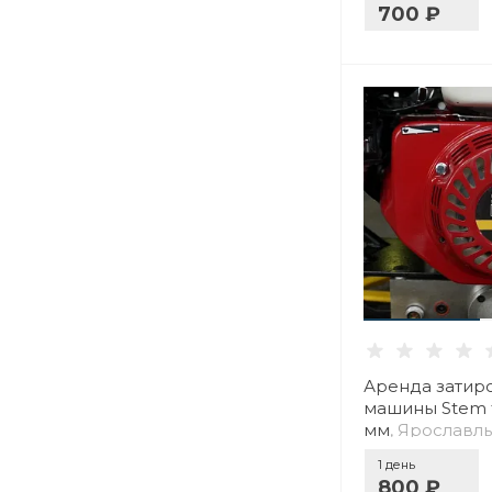
700 ₽
Аренда затир
машины Stem 
мм
, Ярославль
1 день
800 ₽