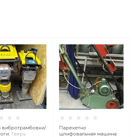
 вибротрамбовки/
Парекетно
оги
, Тверь
шлифовальная машина
,