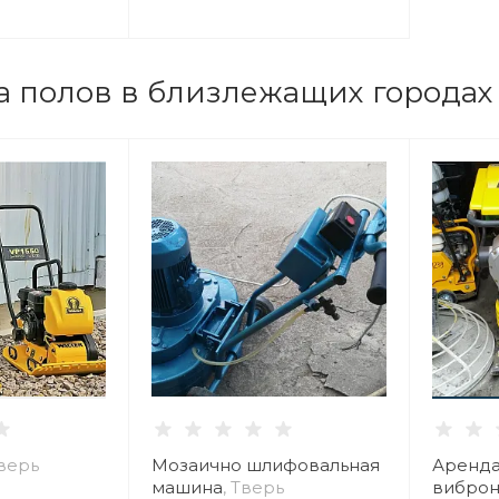
а полов в близлежащих городах
Тверь
Мозаично шлифовальная
Аренда
машина
, Тверь
виброн