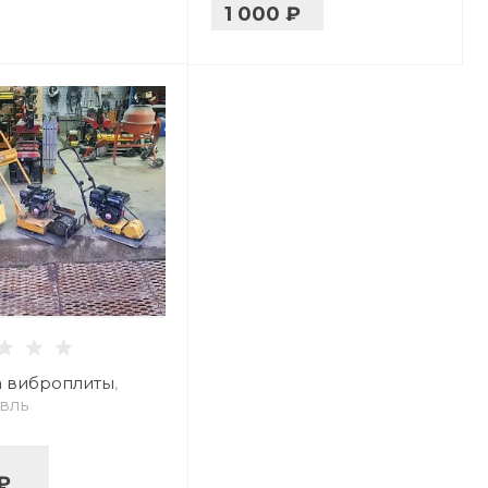
1 000 ₽
 виброплиты
,
вль
₽