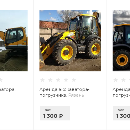
ватора
,
Аренда экскаватора-
Аренда
погрузчика
, Рязань
погруз
1 час
1 час
1 300 ₽
1 30