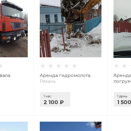
вала
,
Аренда гидромолота
,
Аренда
Рязань
погруз
1 час
1 день
2 100 ₽
1 50