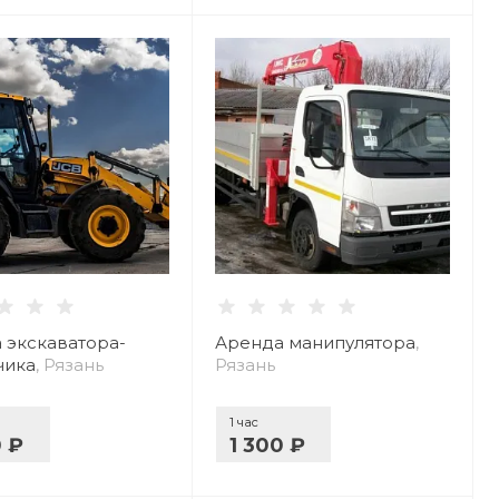
 экскаватора-
Аренда манипулятора
,
чика
, Рязань
Рязань
1 час
0 ₽
1 300 ₽