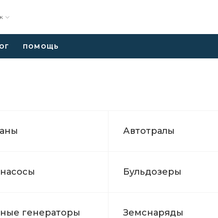
к
ОГ
ПОМОЩЬ
раны
Автотралы
насосы
Бульдозеры
ные генераторы
Земснаряды