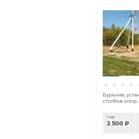
Бурение, уста
столбов опор
1 час
2 500 ₽