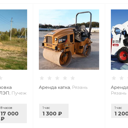
новка
Аренда катка
, Рязань
Аренда
 ЛЭП
, Пучеж
Рязань
8 часов
1 час
1 час
17 000
1 300 ₽
1 20
₽