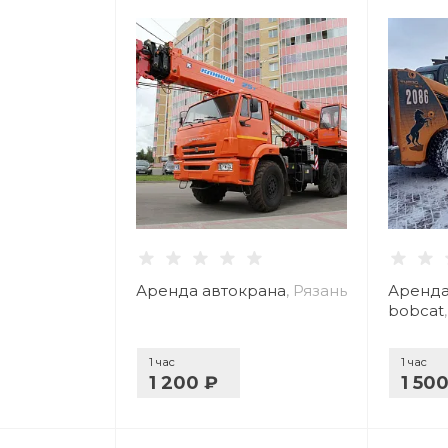
Аренда автокрана
, Рязань
Аренда
bobcat
1 час
1 час
1 200 ₽
1 50