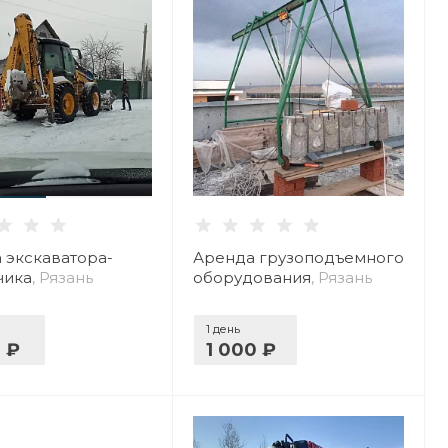
 экскаватора-
Аренда грузоподъемного
чика
, Рязань
оборудования
, Рязань
1 день
0 ₽
1 000 ₽