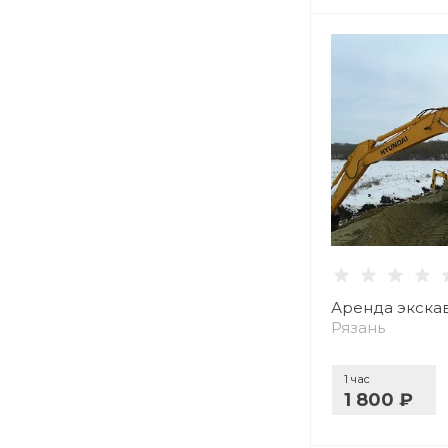
Аренда экска
Рязань
1 час
1 800 ₽