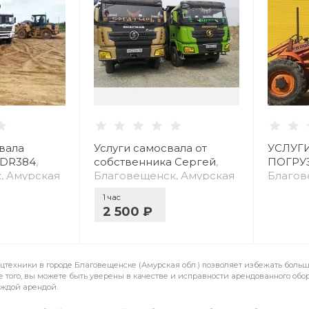
вала
Услуги самосвала от
УСЛУГ
5DR384
,
собственника Сергей
,
ПОГРУ
, Амурская
Благовещенск, Амурская
Благов
обл.
обл.
1 час
2 500 ₽
цтехники в городе Благовещенске (Амурская обл.) позволяет избежать больш
 того, вы можете быть уверены в качестве и исправности арендованного обо
аждой арендой.