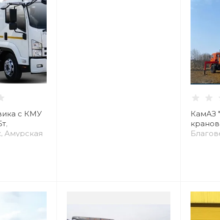
вика с КМУ
КамАЗ "
5т
,
кранов
, Амурская
Благов
обл.