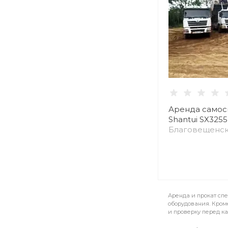
Аренда самос
Shantui SX325
Благовещенск
обл.
Аренда и прокат спе
оборудования. Кроме
и проверку перед к