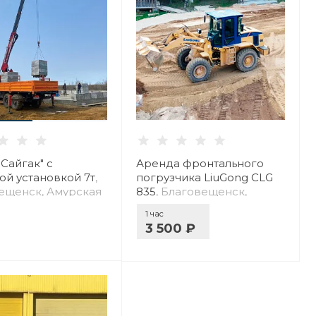
Сайгак" с
Аренда фронтального
ой установкой 7т
,
погрузчика LiuGong CLG
ещенск, Амурская
835
, Благовещенск,
Амурская обл.
1 час
3 500 ₽